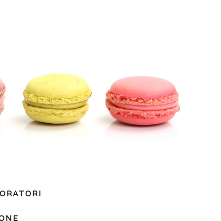
IORATORI
IONE