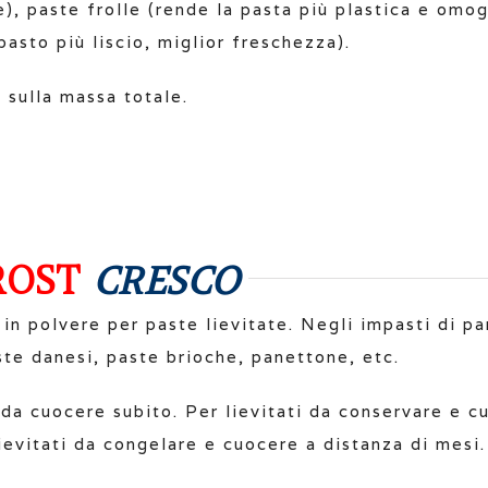
), paste frolle (rende la pasta più plastica e omo
pasto più liscio, miglior freschezza).
sulla massa totale.
ROST
CRESCO
 in polvere per paste lievitate. Negli impasti di pa
ste danesi, paste brioche, panettone, etc.
i da cuocere subito. Per lievitati da conservare e c
lievitati da congelare e cuocere a distanza di mesi.