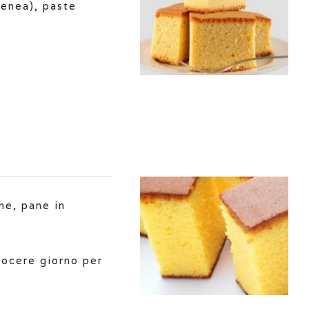
genea), paste
ne, pane in
uocere giorno per